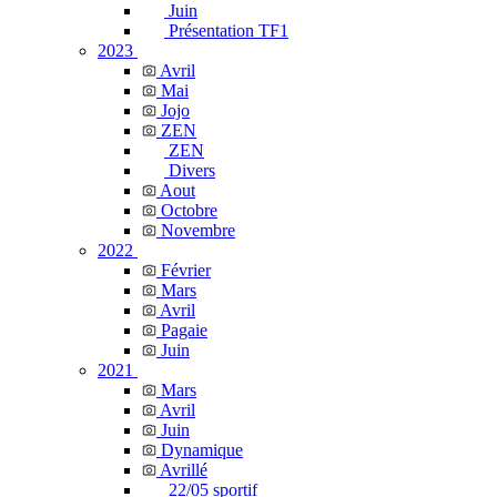
Juin
Présentation TF1
2023
Avril
Mai
Jojo
ZEN
ZEN
Divers
Aout
Octobre
Novembre
2022
Février
Mars
Avril
Pagaie
Juin
2021
Mars
Avril
Juin
Dynamique
Avrillé
22/05 sportif