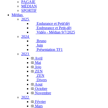
PAGAIE
MÉDIAN
SPORTIF
Médias
2025
Endurance et Petit'dèj
Endrurance et Petit-dèj
Vidéo - Médian 9/7/2025
2024
Bruno
Juin
Présentation TF1
2023
Avril
Mai
Jojo
ZEN
ZEN
Divers
Aout
Octobre
Novembre
2022
Février
Mars