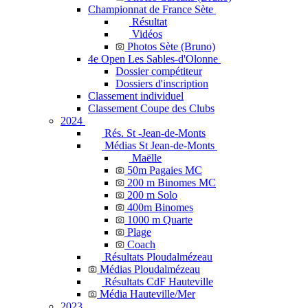
Championnat de France Sète
Résultat
Vidéos
Photos Sète (Bruno)
4e Open Les Sables-d'Olonne
Dossier compétiteur
Dossiers d'inscription
Classement individuel
Classement Coupe des Clubs
2024
Rés. St -Jean-de-Monts
Médias St Jean-de-Monts
Maëlle
50m Pagaies MC
200 m Binomes MC
200 m Solo
400m Binomes
1000 m Quarte
Plage
Coach
Résultats Ploudalmézeau
Médias Ploudalmézeau
Résultats CdF Hauteville
Média Hauteville/Mer
2023