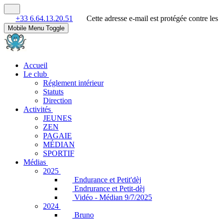
+33 6.64.13.20.51
Cette adresse e-mail est protégée contre le
Mobile Menu Toggle
Accueil
Le club
Réglement intérieur
Statuts
Direction
Activités
JEUNES
ZEN
PAGAIE
MÉDIAN
SPORTIF
Médias
2025
Endurance et Petit'dèj
Endrurance et Petit-dèj
Vidéo - Médian 9/7/2025
2024
Bruno