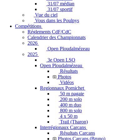
31/07 médian
31/07 sportif
Vue du ciel
Vous dans les Poulpys
Compétitions
Réglements CdF/CdC
Calendrier des Championnats
2026
Open Ploudalmézeau
2025
3e Open LSO
Open Ploudalmézeau
Résultats
Photos
Vidéos
Regionnaux Pornichet
50 m pagaie
200 m solo
400 m duo
800 m solo
4 x 50 m
Trail (Tharon)
Interrégionaux Carcans
Résultats Carcans
Photos Carcans (Bruno)