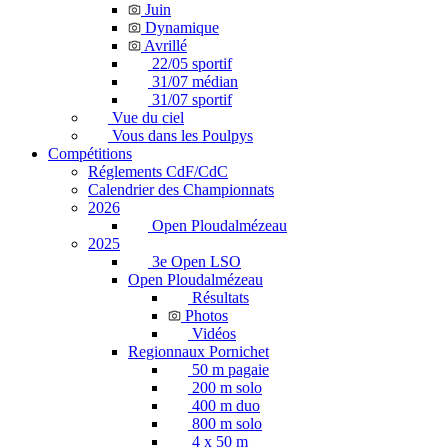
Juin
Dynamique
Avrillé
22/05 sportif
31/07 médian
31/07 sportif
Vue du ciel
Vous dans les Poulpys
Compétitions
Réglements CdF/CdC
Calendrier des Championnats
2026
Open Ploudalmézeau
2025
3e Open LSO
Open Ploudalmézeau
Résultats
Photos
Vidéos
Regionnaux Pornichet
50 m pagaie
200 m solo
400 m duo
800 m solo
4 x 50 m