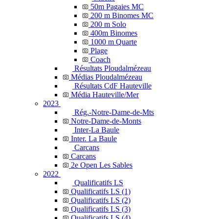
50m Pagaies MC
200 m Binomes MC
200 m Solo
400m Binomes
1000 m Quarte
Plage
Coach
Résultats Ploudalmézeau
Médias Ploudalmézeau
Résultats CdF Hauteville
Média Hauteville/Mer
2023
Rég.-Notre-Dame-de-Mts
Notre-Dame-de-Monts
Inter-La Baule
Inter. La Baule
Carcans
Carcans
2e Open Les Sables
2022
Qualificatifs LS
Qualificatifs LS (1)
Qualificatifs LS (2)
Qualificatifs LS (3)
Qualificatifs LS (4)