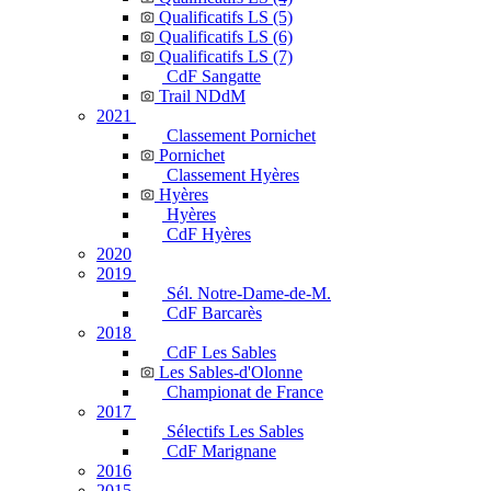
Qualificatifs LS (5)
Qualificatifs LS (6)
Qualificatifs LS (7)
CdF Sangatte
Trail NDdM
2021
Classement Pornichet
Pornichet
Classement Hyères
Hyères
Hyères
CdF Hyères
2020
2019
Sél. Notre-Dame-de-M.
CdF Barcarès
2018
CdF Les Sables
Les Sables-d'Olonne
Championat de France
2017
Sélectifs Les Sables
CdF Marignane
2016
2015