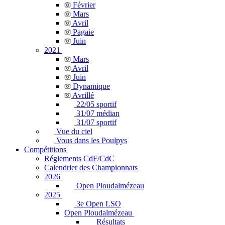
Février
Mars
Avril
Pagaie
Juin
2021
Mars
Avril
Juin
Dynamique
Avrillé
22/05 sportif
31/07 médian
31/07 sportif
Vue du ciel
Vous dans les Poulpys
Compétitions
Réglements CdF/CdC
Calendrier des Championnats
2026
Open Ploudalmézeau
2025
3e Open LSO
Open Ploudalmézeau
Résultats