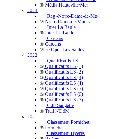
Média Hauteville/Mer
2023
Rég.-Notre-Dame-de-Mts
Notre-Dame-de-Monts
Inter-La Baule
Inter. La Baule
Carcans
Carcans
2e Open Les Sables
2022
Qualificatifs LS
Qualificatifs LS (1)
Qualificatifs LS (2)
Qualificatifs LS (3)
Qualificatifs LS (4)
Qualificatifs LS (5)
Qualificatifs LS (6)
Qualificatifs LS (7)
CdF Sangatte
Trail NDdM
2021
Classement Pornichet
Pornichet
Classement Hyères
Hyères