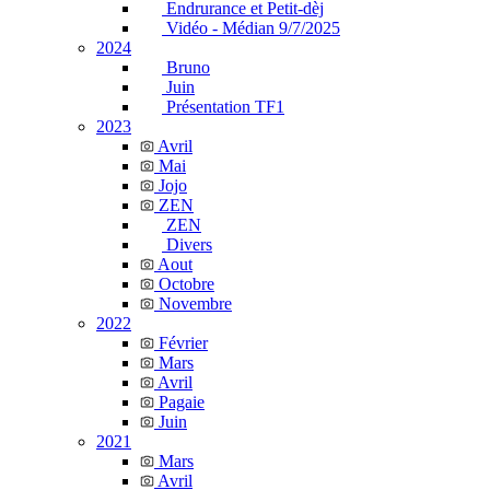
Endrurance et Petit-dèj
Vidéo - Médian 9/7/2025
2024
Bruno
Juin
Présentation TF1
2023
Avril
Mai
Jojo
ZEN
ZEN
Divers
Aout
Octobre
Novembre
2022
Février
Mars
Avril
Pagaie
Juin
2021
Mars
Avril