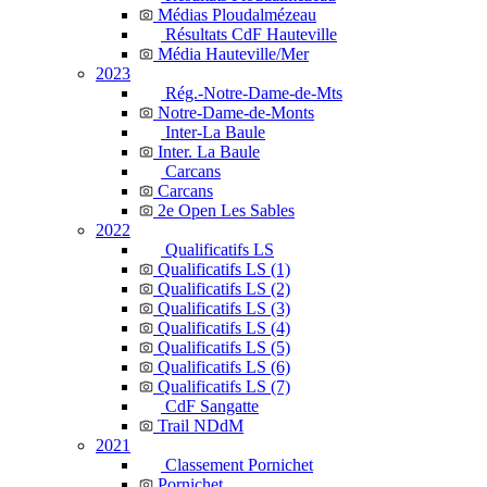
Médias Ploudalmézeau
Résultats CdF Hauteville
Média Hauteville/Mer
2023
Rég.-Notre-Dame-de-Mts
Notre-Dame-de-Monts
Inter-La Baule
Inter. La Baule
Carcans
Carcans
2e Open Les Sables
2022
Qualificatifs LS
Qualificatifs LS (1)
Qualificatifs LS (2)
Qualificatifs LS (3)
Qualificatifs LS (4)
Qualificatifs LS (5)
Qualificatifs LS (6)
Qualificatifs LS (7)
CdF Sangatte
Trail NDdM
2021
Classement Pornichet
Pornichet