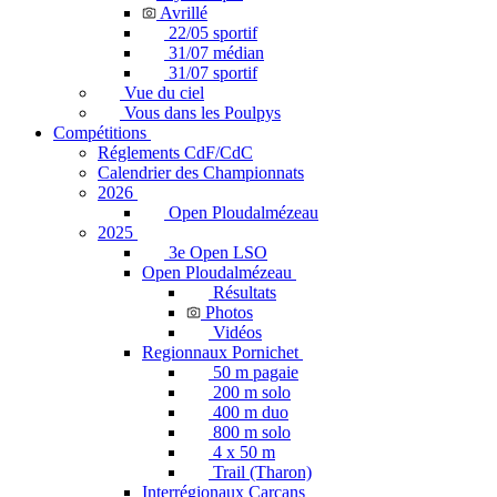
Avrillé
22/05 sportif
31/07 médian
31/07 sportif
Vue du ciel
Vous dans les Poulpys
Compétitions
Réglements CdF/CdC
Calendrier des Championnats
2026
Open Ploudalmézeau
2025
3e Open LSO
Open Ploudalmézeau
Résultats
Photos
Vidéos
Regionnaux Pornichet
50 m pagaie
200 m solo
400 m duo
800 m solo
4 x 50 m
Trail (Tharon)
Interrégionaux Carcans