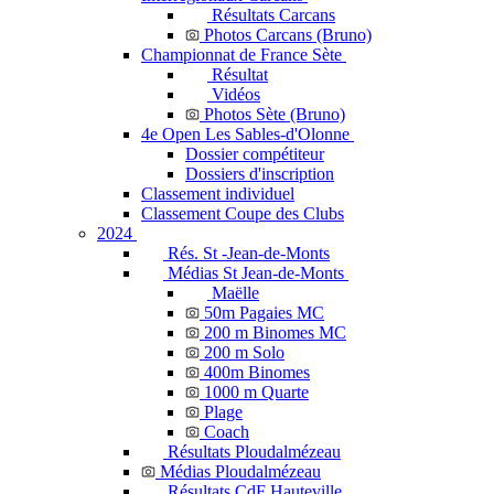
Résultats Carcans
Photos Carcans (Bruno)
Championnat de France Sète
Résultat
Vidéos
Photos Sète (Bruno)
4e Open Les Sables-d'Olonne
Dossier compétiteur
Dossiers d'inscription
Classement individuel
Classement Coupe des Clubs
2024
Rés. St -Jean-de-Monts
Médias St Jean-de-Monts
Maëlle
50m Pagaies MC
200 m Binomes MC
200 m Solo
400m Binomes
1000 m Quarte
Plage
Coach
Résultats Ploudalmézeau
Médias Ploudalmézeau
Résultats CdF Hauteville