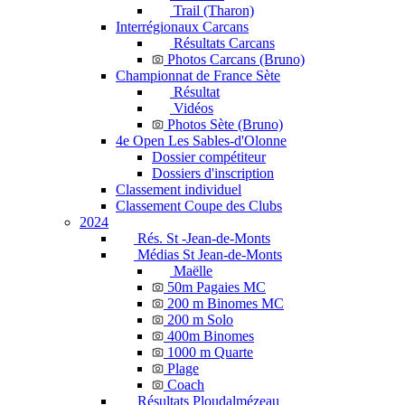
Trail (Tharon)
Interrégionaux Carcans
Résultats Carcans
Photos Carcans (Bruno)
Championnat de France Sète
Résultat
Vidéos
Photos Sète (Bruno)
4e Open Les Sables-d'Olonne
Dossier compétiteur
Dossiers d'inscription
Classement individuel
Classement Coupe des Clubs
2024
Rés. St -Jean-de-Monts
Médias St Jean-de-Monts
Maëlle
50m Pagaies MC
200 m Binomes MC
200 m Solo
400m Binomes
1000 m Quarte
Plage
Coach
Résultats Ploudalmézeau