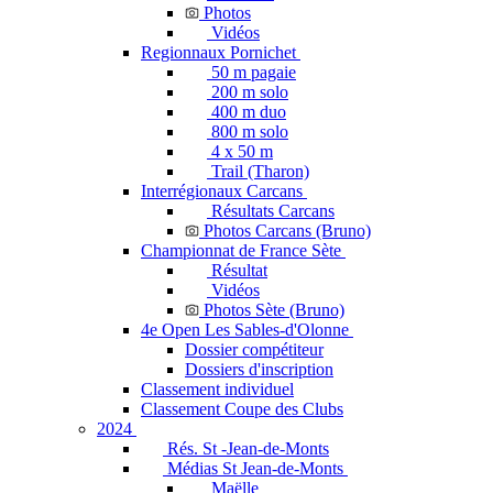
Photos
Vidéos
Regionnaux Pornichet
50 m pagaie
200 m solo
400 m duo
800 m solo
4 x 50 m
Trail (Tharon)
Interrégionaux Carcans
Résultats Carcans
Photos Carcans (Bruno)
Championnat de France Sète
Résultat
Vidéos
Photos Sète (Bruno)
4e Open Les Sables-d'Olonne
Dossier compétiteur
Dossiers d'inscription
Classement individuel
Classement Coupe des Clubs
2024
Rés. St -Jean-de-Monts
Médias St Jean-de-Monts
Maëlle