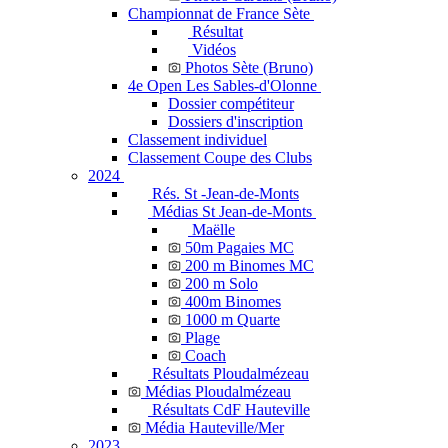
Championnat de France Sète
Résultat
Vidéos
Photos Sète (Bruno)
4e Open Les Sables-d'Olonne
Dossier compétiteur
Dossiers d'inscription
Classement individuel
Classement Coupe des Clubs
2024
Rés. St -Jean-de-Monts
Médias St Jean-de-Monts
Maëlle
50m Pagaies MC
200 m Binomes MC
200 m Solo
400m Binomes
1000 m Quarte
Plage
Coach
Résultats Ploudalmézeau
Médias Ploudalmézeau
Résultats CdF Hauteville
Média Hauteville/Mer
2023