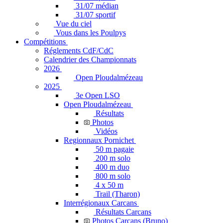
31/07 médian
31/07 sportif
Vue du ciel
Vous dans les Poulpys
Compétitions
Réglements CdF/CdC
Calendrier des Championnats
2026
Open Ploudalmézeau
2025
3e Open LSO
Open Ploudalmézeau
Résultats
Photos
Vidéos
Regionnaux Pornichet
50 m pagaie
200 m solo
400 m duo
800 m solo
4 x 50 m
Trail (Tharon)
Interrégionaux Carcans
Résultats Carcans
Photos Carcans (Bruno)