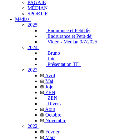
PAGAIE
MÉDIAN
SPORTIF
Médias
2025
Endurance et Petit'dèj
Endrurance et Petit-dèj
Vidéo - Médian 9/7/2025
2024
Bruno
Juin
Présentation TF1
2023
Avril
Mai
Jojo
ZEN
ZEN
Divers
Aout
Octobre
Novembre
2022
Février
Mars