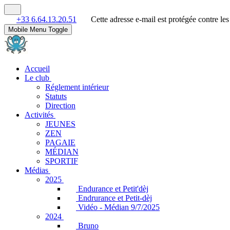
+33 6.64.13.20.51
Cette adresse e-mail est protégée contre le
Mobile Menu Toggle
Accueil
Le club
Réglement intérieur
Statuts
Direction
Activités
JEUNES
ZEN
PAGAIE
MÉDIAN
SPORTIF
Médias
2025
Endurance et Petit'dèj
Endrurance et Petit-dèj
Vidéo - Médian 9/7/2025
2024
Bruno