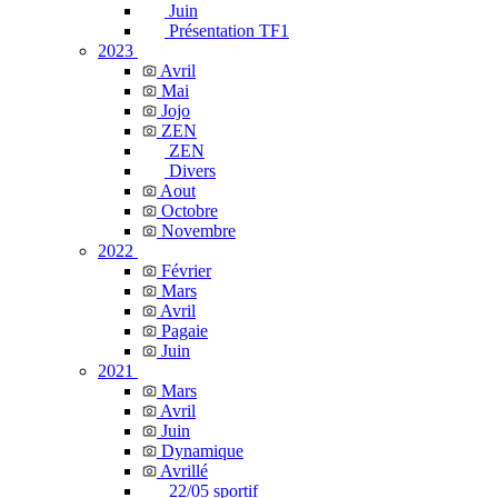
Juin
Présentation TF1
2023
Avril
Mai
Jojo
ZEN
ZEN
Divers
Aout
Octobre
Novembre
2022
Février
Mars
Avril
Pagaie
Juin
2021
Mars
Avril
Juin
Dynamique
Avrillé
22/05 sportif