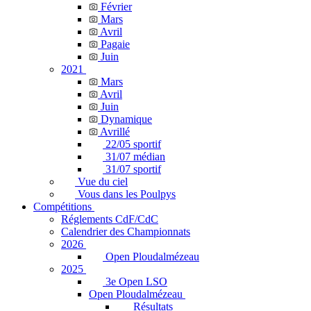
Février
Mars
Avril
Pagaie
Juin
2021
Mars
Avril
Juin
Dynamique
Avrillé
22/05 sportif
31/07 médian
31/07 sportif
Vue du ciel
Vous dans les Poulpys
Compétitions
Réglements CdF/CdC
Calendrier des Championnats
2026
Open Ploudalmézeau
2025
3e Open LSO
Open Ploudalmézeau
Résultats