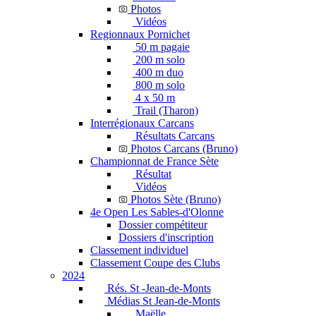
Photos
Vidéos
Regionnaux Pornichet
50 m pagaie
200 m solo
400 m duo
800 m solo
4 x 50 m
Trail (Tharon)
Interrégionaux Carcans
Résultats Carcans
Photos Carcans (Bruno)
Championnat de France Sète
Résultat
Vidéos
Photos Sète (Bruno)
4e Open Les Sables-d'Olonne
Dossier compétiteur
Dossiers d'inscription
Classement individuel
Classement Coupe des Clubs
2024
Rés. St -Jean-de-Monts
Médias St Jean-de-Monts
Maëlle