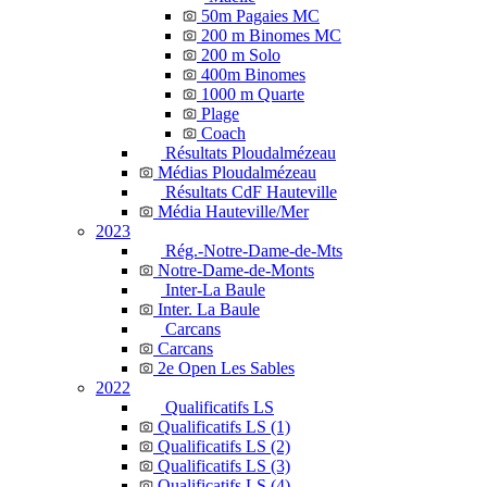
50m Pagaies MC
200 m Binomes MC
200 m Solo
400m Binomes
1000 m Quarte
Plage
Coach
Résultats Ploudalmézeau
Médias Ploudalmézeau
Résultats CdF Hauteville
Média Hauteville/Mer
2023
Rég.-Notre-Dame-de-Mts
Notre-Dame-de-Monts
Inter-La Baule
Inter. La Baule
Carcans
Carcans
2e Open Les Sables
2022
Qualificatifs LS
Qualificatifs LS (1)
Qualificatifs LS (2)
Qualificatifs LS (3)
Qualificatifs LS (4)