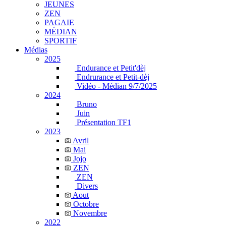
JEUNES
ZEN
PAGAIE
MÉDIAN
SPORTIF
Médias
2025
Endurance et Petit'dèj
Endrurance et Petit-dèj
Vidéo - Médian 9/7/2025
2024
Bruno
Juin
Présentation TF1
2023
Avril
Mai
Jojo
ZEN
ZEN
Divers
Aout
Octobre
Novembre
2022