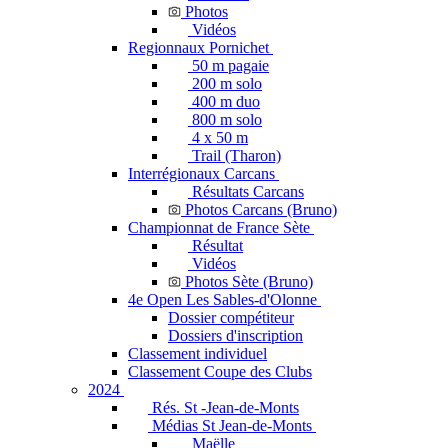
Photos
Vidéos
Regionnaux Pornichet
50 m pagaie
200 m solo
400 m duo
800 m solo
4 x 50 m
Trail (Tharon)
Interrégionaux Carcans
Résultats Carcans
Photos Carcans (Bruno)
Championnat de France Sète
Résultat
Vidéos
Photos Sète (Bruno)
4e Open Les Sables-d'Olonne
Dossier compétiteur
Dossiers d'inscription
Classement individuel
Classement Coupe des Clubs
2024
Rés. St -Jean-de-Monts
Médias St Jean-de-Monts
Maëlle