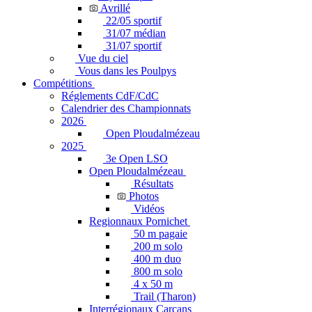
Avrillé
22/05 sportif
31/07 médian
31/07 sportif
Vue du ciel
Vous dans les Poulpys
Compétitions
Réglements CdF/CdC
Calendrier des Championnats
2026
Open Ploudalmézeau
2025
3e Open LSO
Open Ploudalmézeau
Résultats
Photos
Vidéos
Regionnaux Pornichet
50 m pagaie
200 m solo
400 m duo
800 m solo
4 x 50 m
Trail (Tharon)
Interrégionaux Carcans