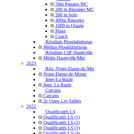
50m Pagaies MC
200 m Binomes MC
200 m Solo
400m Binomes
1000 m Quarte
Plage
Coach
Résultats Ploudalmézeau
Médias Ploudalmézeau
Résultats CdF Hauteville
Média Hauteville/Mer
2023
Rég.-Notre-Dame-de-Mts
Notre-Dame-de-Monts
Inter-La Baule
Inter. La Baule
Carcans
Carcans
2e Open Les Sables
2022
Qualificatifs LS
Qualificatifs LS (1)
Qualificatifs LS (2)
Qualificatifs LS (3)
Qualificatifs LS (4)