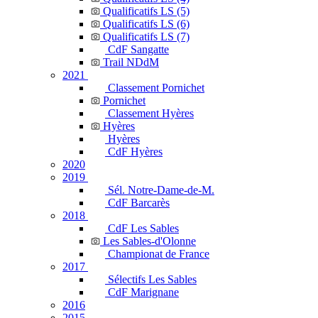
Qualificatifs LS (5)
Qualificatifs LS (6)
Qualificatifs LS (7)
CdF Sangatte
Trail NDdM
2021
Classement Pornichet
Pornichet
Classement Hyères
Hyères
Hyères
CdF Hyères
2020
2019
Sél. Notre-Dame-de-M.
CdF Barcarès
2018
CdF Les Sables
Les Sables-d'Olonne
Championat de France
2017
Sélectifs Les Sables
CdF Marignane
2016
2015