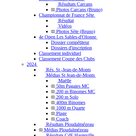
Résultats Carcans
Photos Carcans (Bruno)
Championnat de France Sète
Résultat
Vidéos
Photos Sète (Bruno)
4e Open Les Sables-d'Olonne
Dossier compétiteur
Dossiers d'inscription
Classement individuel
Classement Coupe des Clubs
2024
Rés. St -Jean-de-Monts
Médias St Jean-de-Monts
Maëlle
50m Pagaies MC
200 m Binomes MC
200 m Solo
400m Binomes
1000 m Quarte
Plage
Coach
Résultats Ploudalmézeau
Médias Ploudalmézeau
Résultats CdF Hauteville