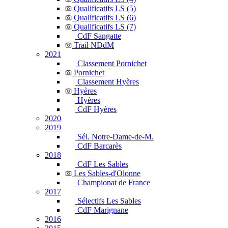
Qualificatifs LS (5)
Qualificatifs LS (6)
Qualificatifs LS (7)
CdF Sangatte
Trail NDdM
2021
Classement Pornichet
Pornichet
Classement Hyères
Hyères
Hyères
CdF Hyères
2020
2019
Sél. Notre-Dame-de-M.
CdF Barcarès
2018
CdF Les Sables
Les Sables-d'Olonne
Championat de France
2017
Sélectifs Les Sables
CdF Marignane
2016