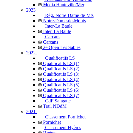
Média Hauteville/Mer
2023
Rég.-Notre-Dame-de-Mts
Notre-Dame-de-Monts
Inter-La Baule
Inter. La Baule
Carcans
Carcans
2e Open Les Sables
2022
Qualificatifs LS
Qualificatifs LS (1)
Qualificatifs LS (2)
Qualificatifs LS (3)
Qualificatifs LS (4)
Qualificatifs LS (5)
Qualificatifs LS (6)
Qualificatifs LS (7)
CdF Sangatte
Trail NDdM
2021
Classement Pornichet
Pornichet
Classement Hyères
Hyères