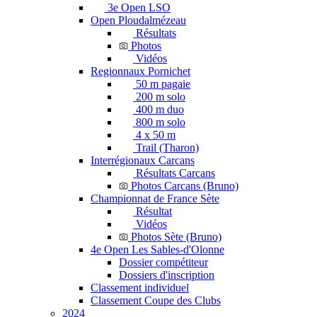
3e Open LSO
Open Ploudalmézeau
Résultats
Photos
Vidéos
Regionnaux Pornichet
50 m pagaie
200 m solo
400 m duo
800 m solo
4 x 50 m
Trail (Tharon)
Interrégionaux Carcans
Résultats Carcans
Photos Carcans (Bruno)
Championnat de France Sète
Résultat
Vidéos
Photos Sète (Bruno)
4e Open Les Sables-d'Olonne
Dossier compétiteur
Dossiers d'inscription
Classement individuel
Classement Coupe des Clubs
2024