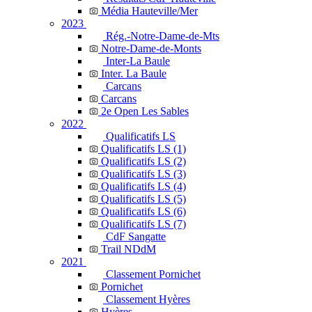
Média Hauteville/Mer
2023
Rég.-Notre-Dame-de-Mts
Notre-Dame-de-Monts
Inter-La Baule
Inter. La Baule
Carcans
Carcans
2e Open Les Sables
2022
Qualificatifs LS
Qualificatifs LS (1)
Qualificatifs LS (2)
Qualificatifs LS (3)
Qualificatifs LS (4)
Qualificatifs LS (5)
Qualificatifs LS (6)
Qualificatifs LS (7)
CdF Sangatte
Trail NDdM
2021
Classement Pornichet
Pornichet
Classement Hyères
Hyères