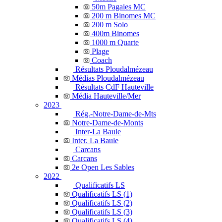
50m Pagaies MC
200 m Binomes MC
200 m Solo
400m Binomes
1000 m Quarte
Plage
Coach
Résultats Ploudalmézeau
Médias Ploudalmézeau
Résultats CdF Hauteville
Média Hauteville/Mer
2023
Rég.-Notre-Dame-de-Mts
Notre-Dame-de-Monts
Inter-La Baule
Inter. La Baule
Carcans
Carcans
2e Open Les Sables
2022
Qualificatifs LS
Qualificatifs LS (1)
Qualificatifs LS (2)
Qualificatifs LS (3)
Qualificatifs LS (4)