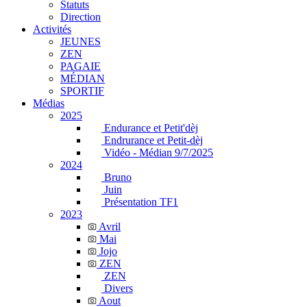
Statuts
Direction
Activités
JEUNES
ZEN
PAGAIE
MÉDIAN
SPORTIF
Médias
2025
Endurance et Petit'dèj
Endrurance et Petit-dèj
Vidéo - Médian 9/7/2025
2024
Bruno
Juin
Présentation TF1
2023
Avril
Mai
Jojo
ZEN
ZEN
Divers
Aout