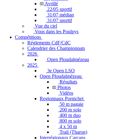
Avrillé
22/05 sportif
31/07 médian
31/07 sportif
Vue du ciel
Vous dans les Poulpys
Compétitions
Réglements CdF/CdC
Calendrier des Championnats
2026
Open Ploudalmézeau
2025
3e Open LSO
Open Ploudalmézeau
Résultats
Photos
Vidéos
Regionnaux Pornichet
50 m pagaie
200 m solo
400 m duo
800 m solo
4 x 50 m
Trail (Tharon)
Interrégionaux Carcans