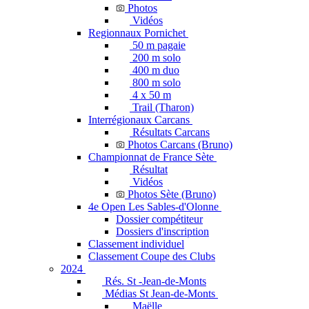
Photos
Vidéos
Regionnaux Pornichet
50 m pagaie
200 m solo
400 m duo
800 m solo
4 x 50 m
Trail (Tharon)
Interrégionaux Carcans
Résultats Carcans
Photos Carcans (Bruno)
Championnat de France Sète
Résultat
Vidéos
Photos Sète (Bruno)
4e Open Les Sables-d'Olonne
Dossier compétiteur
Dossiers d'inscription
Classement individuel
Classement Coupe des Clubs
2024
Rés. St -Jean-de-Monts
Médias St Jean-de-Monts
Maëlle