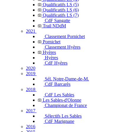
Qualificatifs LS (5)
Qualificatifs LS (6)
Qualificatifs LS (7)
CdF Sangatte
Trail NDdM
2021
Classement Pornichet
Pornichet
Classement Hyères
Hyères
Hyères
CdF Hyères
2020
2019
Sél. Notre-Dame-de-M.
CdF Barcarès
2018
CdF Les Sables
Les Sables-d'Olonne
Championat de France
2017
Sélectifs Les Sables
CdF Marignane
2016
2015