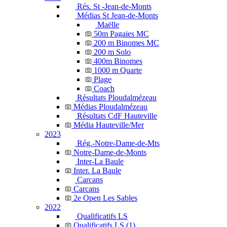
Rés. St -Jean-de-Monts
Médias St Jean-de-Monts
Maëlle
50m Pagaies MC
200 m Binomes MC
200 m Solo
400m Binomes
1000 m Quarte
Plage
Coach
Résultats Ploudalmézeau
Médias Ploudalmézeau
Résultats CdF Hauteville
Média Hauteville/Mer
2023
Rég.-Notre-Dame-de-Mts
Notre-Dame-de-Monts
Inter-La Baule
Inter. La Baule
Carcans
Carcans
2e Open Les Sables
2022
Qualificatifs LS
Qualificatifs LS (1)