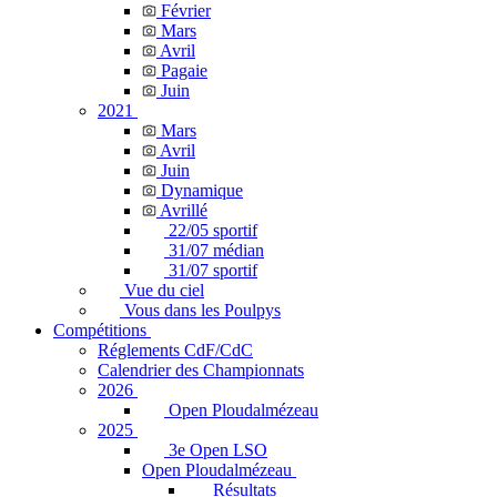
Février
Mars
Avril
Pagaie
Juin
2021
Mars
Avril
Juin
Dynamique
Avrillé
22/05 sportif
31/07 médian
31/07 sportif
Vue du ciel
Vous dans les Poulpys
Compétitions
Réglements CdF/CdC
Calendrier des Championnats
2026
Open Ploudalmézeau
2025
3e Open LSO
Open Ploudalmézeau
Résultats