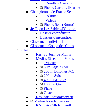
Résultats Carcans
Photos Carcans (Bruno)
Championnat de France Sète
Résultat
Vidéos
Photos Sète (Bruno)
4e Open Les Sables-d'Olonne
Dossier compétiteur
Dossiers d'inscription
Classement individuel
Classement Coupe des Clubs
2024
Rés. St -Jean-de-Monts
Médias St Jean-de-Monts
Maëlle
50m Pagaies MC
200 m Binomes MC
200 m Solo
400m Binomes
1000 m Quarte
Plage
Coach
Résultats Ploudalmézeau
Médias Ploudalmézeau
Résultats CdF Hauteville