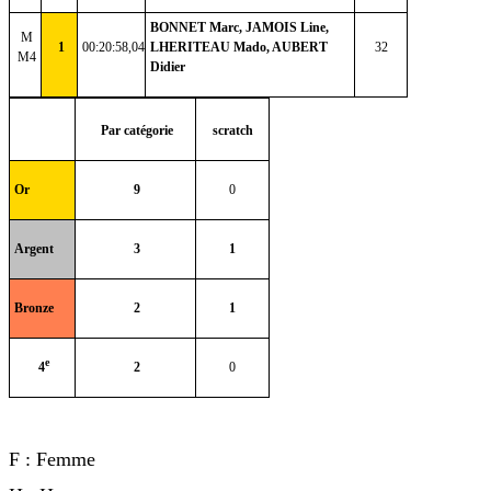
BONNET Marc, JAMOIS Line,
M
1
00:20:58,04
LHERITEAU Mado, AUBERT
32
M4
Didier
Par catégorie
scratch
Or
9
0
Argent
3
1
Bronze
2
1
e
4
2
0
F : Femme