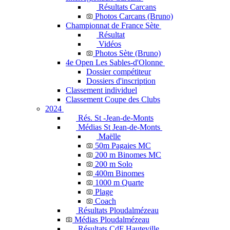
Résultats Carcans
Photos Carcans (Bruno)
Championnat de France Sète
Résultat
Vidéos
Photos Sète (Bruno)
4e Open Les Sables-d'Olonne
Dossier compétiteur
Dossiers d'inscription
Classement individuel
Classement Coupe des Clubs
2024
Rés. St -Jean-de-Monts
Médias St Jean-de-Monts
Maëlle
50m Pagaies MC
200 m Binomes MC
200 m Solo
400m Binomes
1000 m Quarte
Plage
Coach
Résultats Ploudalmézeau
Médias Ploudalmézeau
Résultats CdF Hauteville