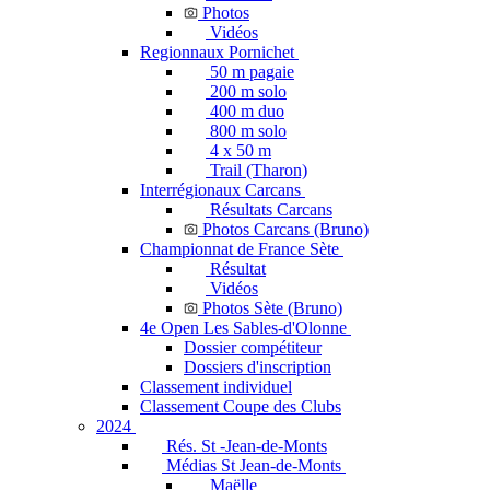
Photos
Vidéos
Regionnaux Pornichet
50 m pagaie
200 m solo
400 m duo
800 m solo
4 x 50 m
Trail (Tharon)
Interrégionaux Carcans
Résultats Carcans
Photos Carcans (Bruno)
Championnat de France Sète
Résultat
Vidéos
Photos Sète (Bruno)
4e Open Les Sables-d'Olonne
Dossier compétiteur
Dossiers d'inscription
Classement individuel
Classement Coupe des Clubs
2024
Rés. St -Jean-de-Monts
Médias St Jean-de-Monts
Maëlle