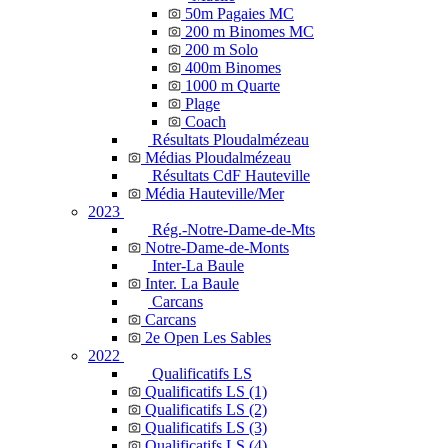
50m Pagaies MC
200 m Binomes MC
200 m Solo
400m Binomes
1000 m Quarte
Plage
Coach
Résultats Ploudalmézeau
Médias Ploudalmézeau
Résultats CdF Hauteville
Média Hauteville/Mer
2023
Rég.-Notre-Dame-de-Mts
Notre-Dame-de-Monts
Inter-La Baule
Inter. La Baule
Carcans
Carcans
2e Open Les Sables
2022
Qualificatifs LS
Qualificatifs LS (1)
Qualificatifs LS (2)
Qualificatifs LS (3)
Qualificatifs LS (4)