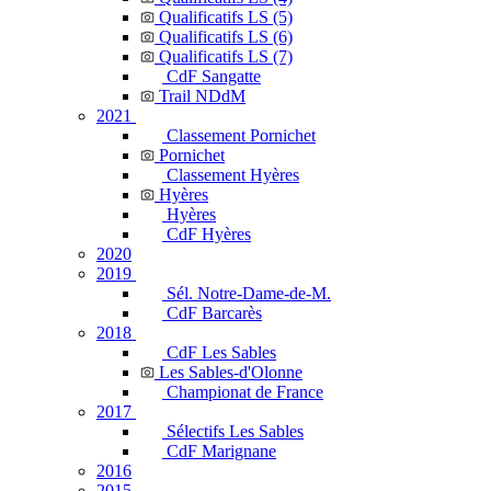
Qualificatifs LS (5)
Qualificatifs LS (6)
Qualificatifs LS (7)
CdF Sangatte
Trail NDdM
2021
Classement Pornichet
Pornichet
Classement Hyères
Hyères
Hyères
CdF Hyères
2020
2019
Sél. Notre-Dame-de-M.
CdF Barcarès
2018
CdF Les Sables
Les Sables-d'Olonne
Championat de France
2017
Sélectifs Les Sables
CdF Marignane
2016
2015