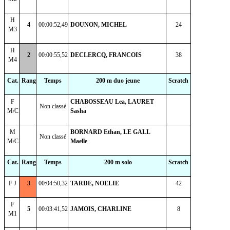
H
4
00:00:52,49
DOUNON, MICHEL
24
M3
H
2
00:00:55,52
DECLERCQ, FRANCOIS
38
M4
Cat.
Rang
Temps
200 m duo jeune
Scratch
F
CHABOSSEAU Lea, LAURET
Non classé
M/C
Sasha
M
BORNARD Ethan, LE GALL
Non classé
M/C
Maelle
Cat.
Rang
Temps
200 m solo
Scratch
F J
3
00:04:50,32
TARDE, NOELIE
42
F
5
00:03:41,52
JAMOIS, CHARLINE
8
M1