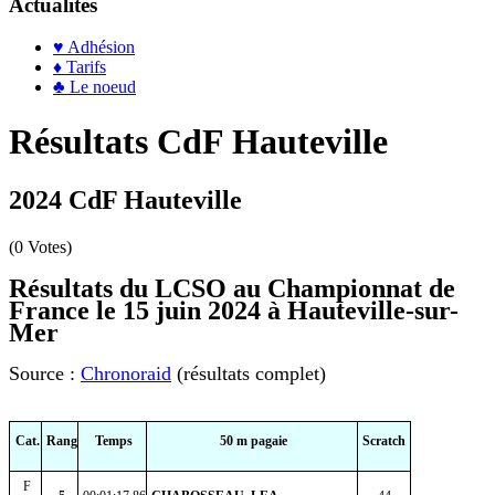
Actualités
♥ Adhésion
♦ Tarifs
♣ Le noeud
Résultats CdF Hauteville
2024 CdF Hauteville
(0 Votes)
Résultats du LCSO au Championnat de
France le 15 juin 2024 à Hauteville-sur-
Mer
Source :
Chronoraid
(résultats complet)
Cat.
Rang
Temps
50 m pagaie
Scratch
F