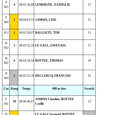
F
4
00:03:56,88
LEMOIGNE, NATHALIE
23
M3
F
1
00:04:03,33
JAMOIS, LINE
31
M4
H J
1
00:03:28,97
BALGAITE, TIM
13
H
5
00:03:32,29
LE GALL, GWENAEL
17
M2
H
6
00:03:34,54
ROTTEE, THOMAS
18
M2
H
2
00:03:53,39
DECLERCQ, FRANCOIS
35
M4
Cat.
Rang
Temps
400 m duo
Scratch
F
JAMOIS Charline, ROTTEE
10
00:08:49,67
23
M1
Cyrille
H
LE GALL Gwenael, ROTTEE