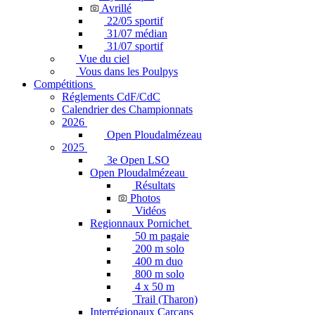
Avrillé
22/05 sportif
31/07 médian
31/07 sportif
Vue du ciel
Vous dans les Poulpys
Compétitions
Réglements CdF/CdC
Calendrier des Championnats
2026
Open Ploudalmézeau
2025
3e Open LSO
Open Ploudalmézeau
Résultats
Photos
Vidéos
Regionnaux Pornichet
50 m pagaie
200 m solo
400 m duo
800 m solo
4 x 50 m
Trail (Tharon)
Interrégionaux Carcans