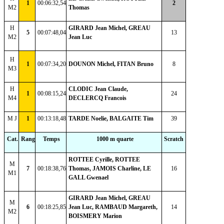
1
00:06:32,54
2
M2
Thomas
H
GIRARD Jean Michel, GREAU
5
00:07:48,04
13
M2
Jean Luc
H
1
00:07:34,20
DOUNON Michel, FITAN Bruno
8
M3
H
CLODIC Jean Claude,
1
00:08:15,24
24
M4
DECLERCQ Francois
M J
1
00:13:18,48
TARDE Noelie, BALGAITE Tim
39
Cat.
Rang
Temps
1000 m quarte
Scratch
ROTTEE Cyrille, ROTTEE
M
7
00:18:38,76
Thomas, JAMOIS Charline, LE
16
M1
GALL Gwenael
GIRARD Jean Michel, GREAU
M
6
00:18:25,85
Jean Luc, RAMBAUD Margareth,
14
M2
BOISMERY Marion