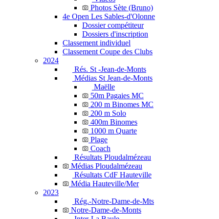
Photos Sète (Bruno)
4e Open Les Sables-d'Olonne
Dossier compétiteur
Dossiers d'inscription
Classement individuel
Classement Coupe des Clubs
2024
Rés. St -Jean-de-Monts
Médias St Jean-de-Monts
Maëlle
50m Pagaies MC
200 m Binomes MC
200 m Solo
400m Binomes
1000 m Quarte
Plage
Coach
Résultats Ploudalmézeau
Médias Ploudalmézeau
Résultats CdF Hauteville
Média Hauteville/Mer
2023
Rég.-Notre-Dame-de-Mts
Notre-Dame-de-Monts
Inter-La Baule