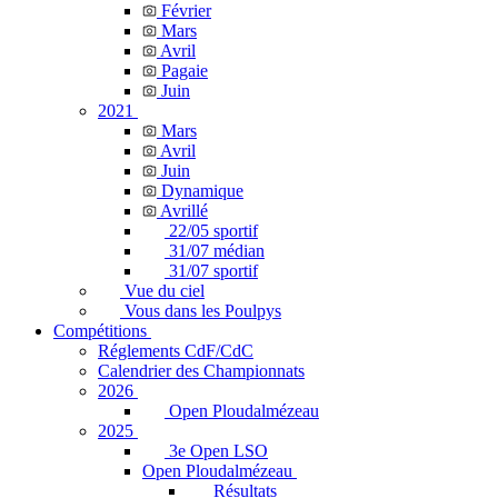
Février
Mars
Avril
Pagaie
Juin
2021
Mars
Avril
Juin
Dynamique
Avrillé
22/05 sportif
31/07 médian
31/07 sportif
Vue du ciel
Vous dans les Poulpys
Compétitions
Réglements CdF/CdC
Calendrier des Championnats
2026
Open Ploudalmézeau
2025
3e Open LSO
Open Ploudalmézeau
Résultats