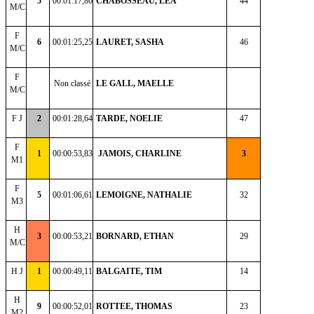
5
00:01:17,86
CHABOSSEAU, LEA
44
M/C
F
6
00:01:25,25
LAURET, SASHA
46
M/C
F
Non classé
LE GALL, MAELLE
M/C
F J
2
00:01:28,64
TARDE, NOELIE
47
F
1
00:00:53,83
JAMOIS, CHARLINE
3
M1
F
5
00:01:06,61
LEMOIGNE, NATHALIE
32
M3
H
3
00:00:53,21
BORNARD, ETHAN
29
M/C
H J
1
00:00:49,11
BALGAITE, TIM
14
H
9
00:00:52,01
ROTTEE, THOMAS
23
M2