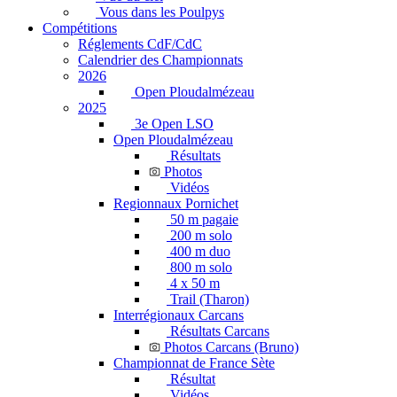
Vous dans les Poulpys
Compétitions
Réglements CdF/CdC
Calendrier des Championnats
2026
Open Ploudalmézeau
2025
3e Open LSO
Open Ploudalmézeau
Résultats
Photos
Vidéos
Regionnaux Pornichet
50 m pagaie
200 m solo
400 m duo
800 m solo
4 x 50 m
Trail (Tharon)
Interrégionaux Carcans
Résultats Carcans
Photos Carcans (Bruno)
Championnat de France Sète
Résultat
Vidéos