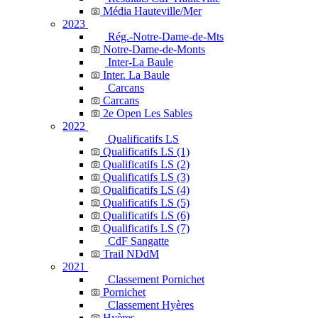
Média Hauteville/Mer
2023
Rég.-Notre-Dame-de-Mts
Notre-Dame-de-Monts
Inter-La Baule
Inter. La Baule
Carcans
Carcans
2e Open Les Sables
2022
Qualificatifs LS
Qualificatifs LS (1)
Qualificatifs LS (2)
Qualificatifs LS (3)
Qualificatifs LS (4)
Qualificatifs LS (5)
Qualificatifs LS (6)
Qualificatifs LS (7)
CdF Sangatte
Trail NDdM
2021
Classement Pornichet
Pornichet
Classement Hyères
Hyères