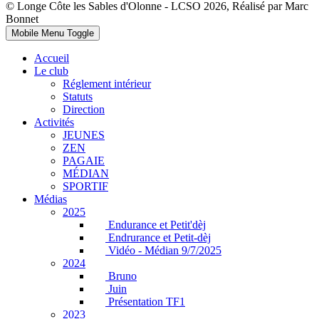
© Longe Côte les Sables d'Olonne - LCSO 2026, Réalisé par Marc
Bonnet
Mobile Menu Toggle
Accueil
Le club
Réglement intérieur
Statuts
Direction
Activités
JEUNES
ZEN
PAGAIE
MÉDIAN
SPORTIF
Médias
2025
Endurance et Petit'dèj
Endrurance et Petit-dèj
Vidéo - Médian 9/7/2025
2024
Bruno
Juin
Présentation TF1
2023