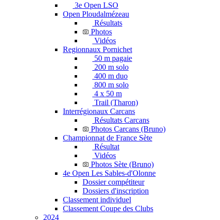
3e Open LSO
Open Ploudalmézeau
Résultats
Photos
Vidéos
Regionnaux Pornichet
50 m pagaie
200 m solo
400 m duo
800 m solo
4 x 50 m
Trail (Tharon)
Interrégionaux Carcans
Résultats Carcans
Photos Carcans (Bruno)
Championnat de France Sète
Résultat
Vidéos
Photos Sète (Bruno)
4e Open Les Sables-d'Olonne
Dossier compétiteur
Dossiers d'inscription
Classement individuel
Classement Coupe des Clubs
2024