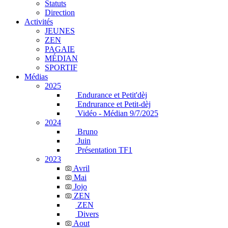
Statuts
Direction
Activités
JEUNES
ZEN
PAGAIE
MÉDIAN
SPORTIF
Médias
2025
Endurance et Petit'dèj
Endrurance et Petit-dèj
Vidéo - Médian 9/7/2025
2024
Bruno
Juin
Présentation TF1
2023
Avril
Mai
Jojo
ZEN
ZEN
Divers
Aout