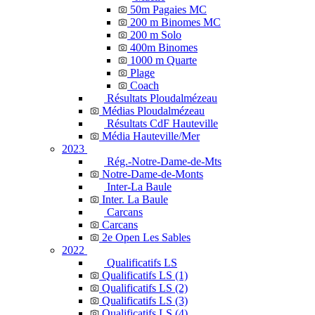
50m Pagaies MC
200 m Binomes MC
200 m Solo
400m Binomes
1000 m Quarte
Plage
Coach
Résultats Ploudalmézeau
Médias Ploudalmézeau
Résultats CdF Hauteville
Média Hauteville/Mer
2023
Rég.-Notre-Dame-de-Mts
Notre-Dame-de-Monts
Inter-La Baule
Inter. La Baule
Carcans
Carcans
2e Open Les Sables
2022
Qualificatifs LS
Qualificatifs LS (1)
Qualificatifs LS (2)
Qualificatifs LS (3)
Qualificatifs LS (4)