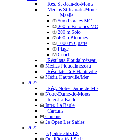
Rés. St -Jean-de-Monts
Médias St Jean-de-Monts
Maëlle
50m Pagaies MC
200 m Binomes MC
200 m Solo
400m Binomes
1000 m Quarte
Plage
Coach
Résultats Ploudalmézeau
Médias Ploudalmézeau
Résultats CdF Hauteville
Média Hauteville/Mer
2023
Rég.-Notre-Dame-de-Mts
Notre-Dame-de-Monts
Inter-La Baule
Inter. La Baule
Carcans
Carcans
2e Open Les Sables
2022
Qualificatifs LS
Qualificatifs LS (1)