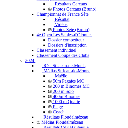
Résultats Carcans
Photos Carcans (Bruno)
Championnat de France Sète
Résultat
Vidéos
Photos Sète (Bruno)
4e Open Les Sables-d'Olonne
Dossier compétiteur
Dossiers d'inscription
Classement individuel
Classement Coupe des Clubs
2024
Rés. St -Jean-de-Monts
Médias St Jean-de-Monts
Maëlle
50m Pagaies MC
200 m Binomes MC
200 m Solo
400m Binomes
1000 m Quarte
Plage
Coach
Résultats Ploudalmézeau
Médias Ploudalmézeau
Résultats CdF Hauteville