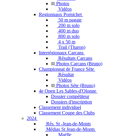
Photos
Vidéos
Regionnaux Pornichet
50 m pagaie
200 m solo
400 m duo
800 m solo
4 x 50 m
Trail (Tharon)
Interrégionaux Carcans
Résultats Carcans
Photos Carcans (Bruno)
Championnat de France Sète
Résultat
Vidéos
Photos Sète (Bruno)
4e Open Les Sables-d'Olonne
Dossier compétiteur
Dossiers d'inscription
Classement individuel
Classement Coupe des Clubs
2024
Rés. St -Jean-de-Monts
Médias St Jean-de-Monts
Maëlle