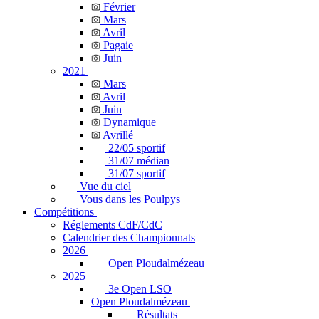
Février
Mars
Avril
Pagaie
Juin
2021
Mars
Avril
Juin
Dynamique
Avrillé
22/05 sportif
31/07 médian
31/07 sportif
Vue du ciel
Vous dans les Poulpys
Compétitions
Réglements CdF/CdC
Calendrier des Championnats
2026
Open Ploudalmézeau
2025
3e Open LSO
Open Ploudalmézeau
Résultats