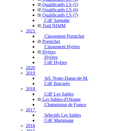
Qualificatifs LS (5)
Qualificatifs LS (6)
Qualificatifs LS (7)
CdF Sangatte
Trail NDdM
2021
Classement Pornichet
Pornichet
Classement Hyères
Hyères
Hyères
CdF Hyères
2020
2019
Sél. Notre-Dame-de-M.
CdF Barcarès
2018
CdF Les Sables
Les Sables-d'Olonne
Championat de France
2017
Sélectifs Les Sables
CdF Marignane
2016
2015