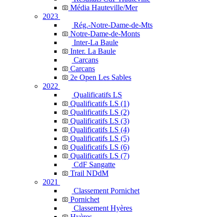
Média Hauteville/Mer
2023
Rég.-Notre-Dame-de-Mts
Notre-Dame-de-Monts
Inter-La Baule
Inter. La Baule
Carcans
Carcans
2e Open Les Sables
2022
Qualificatifs LS
Qualificatifs LS (1)
Qualificatifs LS (2)
Qualificatifs LS (3)
Qualificatifs LS (4)
Qualificatifs LS (5)
Qualificatifs LS (6)
Qualificatifs LS (7)
CdF Sangatte
Trail NDdM
2021
Classement Pornichet
Pornichet
Classement Hyères
Hyères