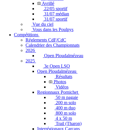
Avrillé
22/05 sportif
31/07 médian
31/07 sportif
Vue du ciel
Vous dans les Poulpys
Compétitions
Réglements CdF/CdC
Calendrier des Championnats
2026
Open Ploudalmézeau
2025
3e Open LSO
Open Ploudalmézeau
Résultats
Photos
Vidéos
Regionnaux Pornichet
50 m pagaie
200 m solo
400 m duo
800 m solo
4 x 50 m
Trail (Tharon)
Interrégionaux Carcans