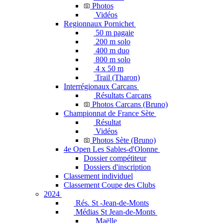
Photos
Vidéos
Regionnaux Pornichet
50 m pagaie
200 m solo
400 m duo
800 m solo
4 x 50 m
Trail (Tharon)
Interrégionaux Carcans
Résultats Carcans
Photos Carcans (Bruno)
Championnat de France Sète
Résultat
Vidéos
Photos Sète (Bruno)
4e Open Les Sables-d'Olonne
Dossier compétiteur
Dossiers d'inscription
Classement individuel
Classement Coupe des Clubs
2024
Rés. St -Jean-de-Monts
Médias St Jean-de-Monts
Maëlle