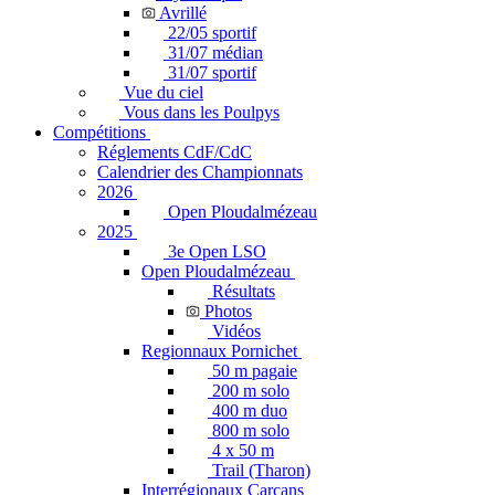
Avrillé
22/05 sportif
31/07 médian
31/07 sportif
Vue du ciel
Vous dans les Poulpys
Compétitions
Réglements CdF/CdC
Calendrier des Championnats
2026
Open Ploudalmézeau
2025
3e Open LSO
Open Ploudalmézeau
Résultats
Photos
Vidéos
Regionnaux Pornichet
50 m pagaie
200 m solo
400 m duo
800 m solo
4 x 50 m
Trail (Tharon)
Interrégionaux Carcans