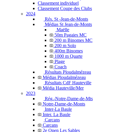
Classement individuel
Classement Coupe des Clubs
2024
Rés. St -Jean-de-Monts
Médias St Jean-de-Monts
Maëlle
50m Pagaies MC
200 m Binomes MC
200 m Solo
400m Binomes
1000 m Quarte
Plage
Coach
Résultats Ploudalmézeau
Médias Ploudalmézeau
Résultats CdF Hauteville
Média Hauteville/Mer
2023
Rég.-Notre-Dame-de-Mts
Notre-Dame-de-Monts
Inter-La Baule
Inter. La Baule
Carcans
Carcans
2e Open Les Sables