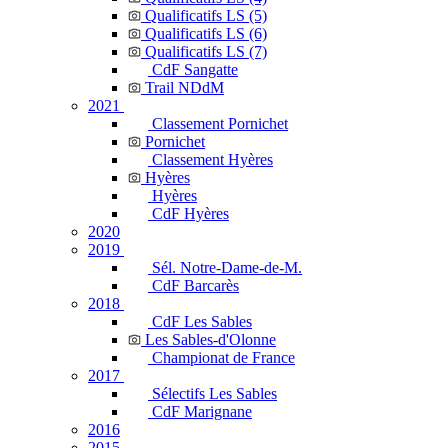
Qualificatifs LS (5)
Qualificatifs LS (6)
Qualificatifs LS (7)
CdF Sangatte
Trail NDdM
2021
Classement Pornichet
Pornichet
Classement Hyères
Hyères
Hyères
CdF Hyères
2020
2019
Sél. Notre-Dame-de-M.
CdF Barcarès
2018
CdF Les Sables
Les Sables-d'Olonne
Championat de France
2017
Sélectifs Les Sables
CdF Marignane
2016
2015