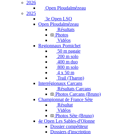
2026
Open Ploudalmézeau
2025
3e Open LSO
Open Ploudalmézeau
Résultats
Photos
Vidéos
Regionnaux Pornichet
50 m pagaie
200 m solo
400 m duo
800 m solo
4 x 50 m
Trail (Tharon)
Interrégionaux Carcans
Résultats Carcans
Photos Carcans (Bruno)
Championnat de France Sète
Résultat
Vidéos
Photos Sète (Bruno)
4e Open Les Sables-d'Olonne
Dossier compétiteur
Dossiers d'inscription