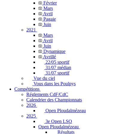
Février
Mars
Avril
Pagaie
Juin
2021
Mars
Avril
Juin
Dynamique
Avrillé
22/05 sportif
31/07 médian
31/07 sportif
Vue du ciel
Vous dans les Poulpys
Compétitions
Réglements CdF/CdC
Calendrier des Championnats
2026
Open Ploudalmézeau
2025
3e Open LSO
Open Ploudalmézeau
Résultats