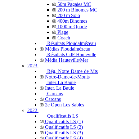
50m Pagaies MC
200 m Binomes MC
200 m Solo
400m Binomes
1000 m Quarte
Plage
Coach
Résultats Ploudalmézeau
Médias Ploudalmézeau
Résultats CdF Hauteville
Média Hauteville/Mer
2023
Rég.-Notre-Dame-de-Mts
Notre-Dame-de-Monts
Inter-La Baule
Inter. La Baule
Carcans
Carcans
2e Open Les Sables
2022
Qualificatifs LS
Qualificatifs LS (1)
Qualificatifs LS (2)
Qualificatifs LS (3)
Qualificatifs LS (4)