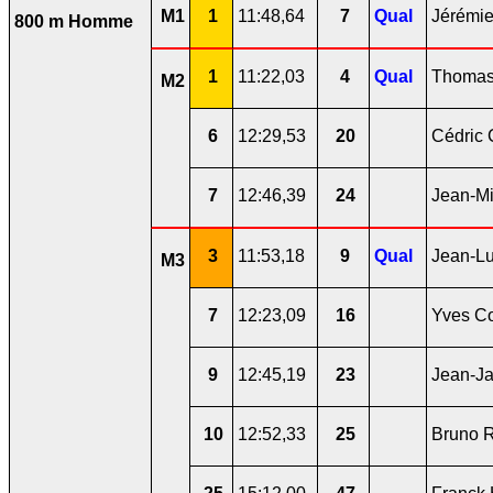
M1
1
11:48,64
7
Qual
Jérémie
800 m Homme
1
11:22,03
4
Qual
Thomas
M2
6
12:29,53
20
Cédric
7
12:46,39
24
Jean-Mi
3
11:53,18
9
Qual
Jean-L
M3
7
12:23,09
16
Yves Co
9
12:45,19
23
Jean-Ja
10
12:52,33
25
Bruno R