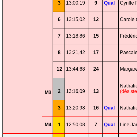
3
13:00,19
9
Qual
Cyrille 
6
13:15,02
12
Carole 
7
13:18,86
15
Frédéri
8
13:21,42
17
Pascale
12
13:44,68
24
Margar
Nathali
2
13:16,09
13
(désist
M3
3
13:20,98
16
Qual
Nathali
M4
1
12:50,08
7
Qual
Line Ja