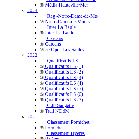
Média Hauteville/Mer
2023
Rég.-Notre-Dame-de-Mts
Notre-Dame-de-Monts
Inter-La Baule
Inter. La Baule
Carcans
Carcans
2e Open Les Sables
2022
Qualificatifs LS
Qualificatifs LS (1)
Qualificatifs LS (2)
Qualificatifs LS (3)
Qualificatifs LS (4)
Qualificatifs LS (5)
Qualificatifs LS (6)
Qualificatifs LS (7)
CdF Sangatte
Trail NDdM
2021
Classement Pornichet
Pornichet
Classement Hyères
Hyères