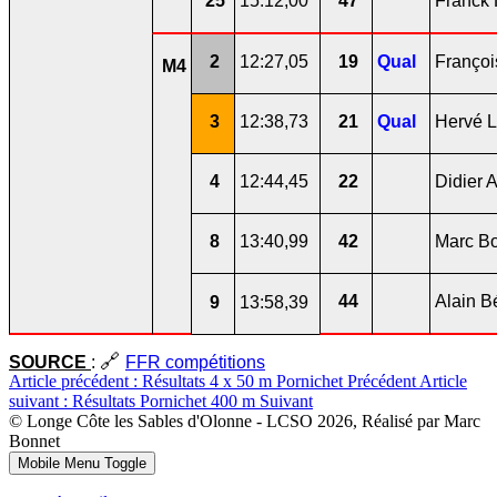
25
15:12,00
47
Franck 
2
12:27,05
19
Qual
Françoi
M4
3
12:38,73
21
Qual
Hervé L
4
12:44,45
22
Didier 
8
13:40,99
42
Marc B
44
Alain B
9
13:58,39
🔗
SOURCE
:
FFR compétitions
Article précédent : Résultats 4 x 50 m Pornichet
Précédent
Article
suivant : Résultats Pornichet 400 m
Suivant
© Longe Côte les Sables d'Olonne - LCSO 2026, Réalisé par Marc
Bonnet
Mobile Menu Toggle