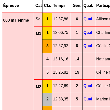
Épreuve
Cat
Cla.
Temps
Gén.
Qual.
Partici
Se.
1
12:37,88
6
Qual
Allison
800 m Femme
1
12:06,75
1
Qual
Charlin
M1
3
12:57,92
8
Qual
Cécile
4
13:16,16
14
Nathan
5
13:25,82
19
Céline 
1
12:27,69
2
Qual
Céline 
M2
2
12:33,35
5
Qual
Marion 