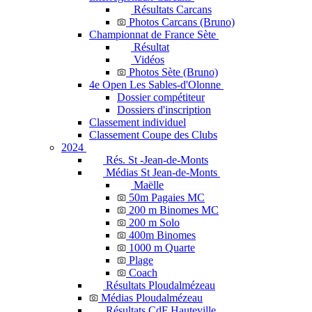
Résultats Carcans
Photos Carcans (Bruno)
Championnat de France Sète
Résultat
Vidéos
Photos Sète (Bruno)
4e Open Les Sables-d'Olonne
Dossier compétiteur
Dossiers d'inscription
Classement individuel
Classement Coupe des Clubs
2024
Rés. St -Jean-de-Monts
Médias St Jean-de-Monts
Maëlle
50m Pagaies MC
200 m Binomes MC
200 m Solo
400m Binomes
1000 m Quarte
Plage
Coach
Résultats Ploudalmézeau
Médias Ploudalmézeau
Résultats CdF Hauteville