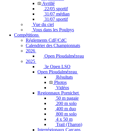
Avrillé
22/05 sportif
31/07 médian
31/07 sportif
Vue du ciel
Vous dans les Poulpys
Compétitions
Réglements CdF/CdC
Calendrier des Championnats
2026
Open Ploudalmézeau
2025
3e Open LSO
Open Ploudalmézeau
Résultats
Photos
Vidéos
Regionnaux Pornichet
50 m pagaie
200 m solo
400 m duo
800 m solo
4 x 50 m
Trail (Tharon)
Interrégionaux Carcans