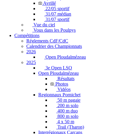
Avrillé
22/05 sportif
31/07 médian
31/07 sportif
Vue du ciel
Vous dans les Poulpys
Compétitions
Réglements CdF/CdC
Calendrier des Championnats
2026
Open Ploudalmézeau
2025
3e Open LSO
Open Ploudalmézeau
Résultats
Photos
Vidéos
Regionnaux Pornichet
50 m pagaie
200 m solo
400 m duo
800 m solo
4 x 50 m
Trail (Tharon)
Interrégionaux Carcans