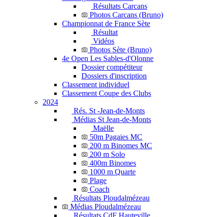
Résultats Carcans
Photos Carcans (Bruno)
Championnat de France Sète
Résultat
Vidéos
Photos Sète (Bruno)
4e Open Les Sables-d'Olonne
Dossier compétiteur
Dossiers d'inscription
Classement individuel
Classement Coupe des Clubs
2024
Rés. St -Jean-de-Monts
Médias St Jean-de-Monts
Maëlle
50m Pagaies MC
200 m Binomes MC
200 m Solo
400m Binomes
1000 m Quarte
Plage
Coach
Résultats Ploudalmézeau
Médias Ploudalmézeau
Résultats CdF Hauteville