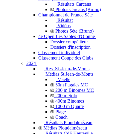
Résultats Carcans
Photos Carcans (Bruno)
Championnat de France Sète
Résultat
Vidéos
Photos Sète (Bruno)
4e Open Les Sables-d'Olonne
Dossier compétiteur
Dossiers d'inscription
Classement individuel
Classement Coupe des Clubs
2024
Rés. St -Jean-de-Monts
Médias St Jean-de-Monts
Maëlle
50m Pagaies MC
200 m Binomes MC
200 m Solo
400m Binomes
1000 m Quarte
Plage
Coach
Résultats Ploudalmézeau
Médias Ploudalmézeau
Résultats CdF Hauteville