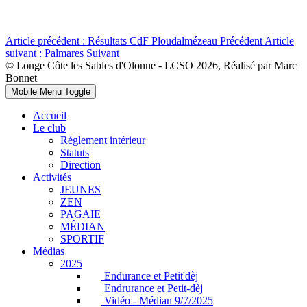
Article précédent : Résultats CdF Ploudalmézeau
Précédent
Article
suivant : Palmares
Suivant
© Longe Côte les Sables d'Olonne - LCSO 2026, Réalisé par Marc
Bonnet
Mobile Menu Toggle
Accueil
Le club
Réglement intérieur
Statuts
Direction
Activités
JEUNES
ZEN
PAGAIE
MÉDIAN
SPORTIF
Médias
2025
Endurance et Petit'dèj
Endrurance et Petit-dèj
Vidéo - Médian 9/7/2025