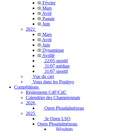
Février
Mars
Avril
Pagaie
Juin
2021
Mars
Avril
Juin
Dynamique
Avrillé
22/05 sportif
31/07 médian
31/07 sportif
Vue du ciel
Vous dans les Poulpys
Compétitions
Réglements CdF/CdC
Calendrier des Championnats
2026
Open Ploudalmézeau
2025
3e Open LSO
Open Ploudalmézeau
Résultats