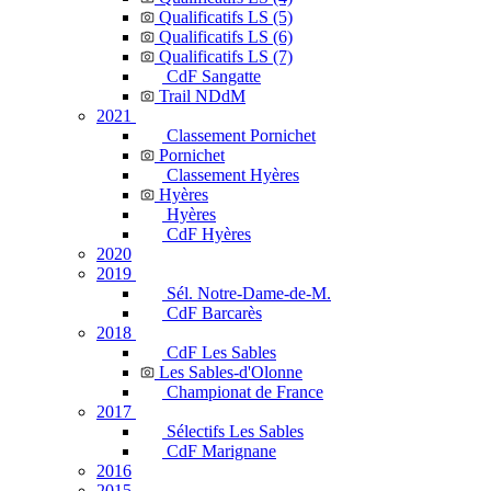
Qualificatifs LS (5)
Qualificatifs LS (6)
Qualificatifs LS (7)
CdF Sangatte
Trail NDdM
2021
Classement Pornichet
Pornichet
Classement Hyères
Hyères
Hyères
CdF Hyères
2020
2019
Sél. Notre-Dame-de-M.
CdF Barcarès
2018
CdF Les Sables
Les Sables-d'Olonne
Championat de France
2017
Sélectifs Les Sables
CdF Marignane
2016
2015