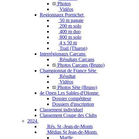
Photos
Vidéos
Regionnaux Pornichet
50 m pagaie
200 m solo
400 m duo
800 m solo
4 x 50 m
Trail (Tharon)
Interrégionaux Carcans
Résultats Carcans
Photos Carcans (Bruno)
Championnat de France Sète
Résultat
Vidéos
Photos Sète (Bruno)
4e Open Les Sables-d'Olonne
Dossier compétiteur
Dossiers d'inscription
Classement individuel
Classement Coupe des Clubs
2024
Rés. St -Jean-de-Monts
Médias St Jean-de-Monts
Maëlle