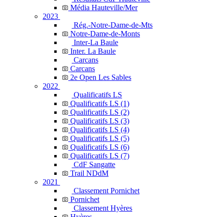
Média Hauteville/Mer
2023
Rég.-Notre-Dame-de-Mts
Notre-Dame-de-Monts
Inter-La Baule
Inter. La Baule
Carcans
Carcans
2e Open Les Sables
2022
Qualificatifs LS
Qualificatifs LS (1)
Qualificatifs LS (2)
Qualificatifs LS (3)
Qualificatifs LS (4)
Qualificatifs LS (5)
Qualificatifs LS (6)
Qualificatifs LS (7)
CdF Sangatte
Trail NDdM
2021
Classement Pornichet
Pornichet
Classement Hyères
Hyères