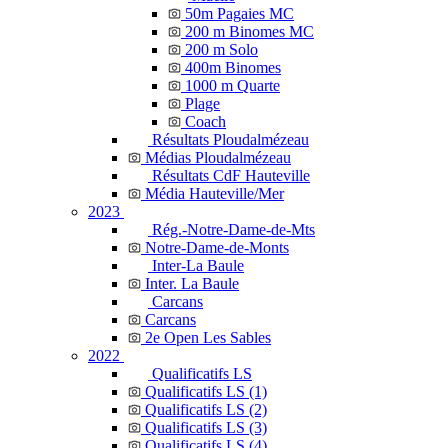
50m Pagaies MC
200 m Binomes MC
200 m Solo
400m Binomes
1000 m Quarte
Plage
Coach
Résultats Ploudalmézeau
Médias Ploudalmézeau
Résultats CdF Hauteville
Média Hauteville/Mer
2023
Rég.-Notre-Dame-de-Mts
Notre-Dame-de-Monts
Inter-La Baule
Inter. La Baule
Carcans
Carcans
2e Open Les Sables
2022
Qualificatifs LS
Qualificatifs LS (1)
Qualificatifs LS (2)
Qualificatifs LS (3)
Qualificatifs LS (4)