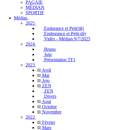
PAGAIE
MÉDIAN
SPORTIF
Médias
2025
Endurance et Petit'dèj
Endrurance et Petit-dèj
Vidéo - Médian 9/7/2025
2024
Bruno
Juin
Présentation TF1
2023
Avril
Mai
Jojo
ZEN
ZEN
Divers
Aout
Octobre
Novembre
2022
Février
Mars