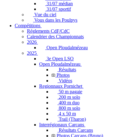
31/07 médian
31/07 sportif
Vue du ciel
Vous dans les Poulpys
Compétitions
Réglements CdF/CdC
Calendrier des Championnats
2026
Open Ploudalmézeau
2025
3e Open LSO
Open Ploudalmézeau
Résultats
Photos
Vidéos
Regionnaux Pornichet
50 m pagaie
200 m solo
400 m duo
800 m solo
4 x 50 m
Trail (Tharon)
Interrégionaux Carcans
Résultats Carcans
Photos Carcans (Bruno)