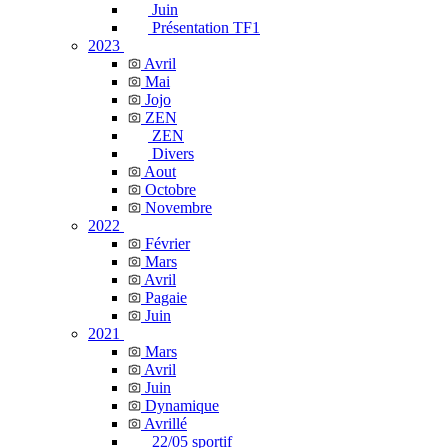
Juin
Présentation TF1
2023
Avril
Mai
Jojo
ZEN
ZEN
Divers
Aout
Octobre
Novembre
2022
Février
Mars
Avril
Pagaie
Juin
2021
Mars
Avril
Juin
Dynamique
Avrillé
22/05 sportif