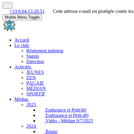
+33 6.64.13.20.51
Cette adresse e-mail est protégée contre le
Mobile Menu Toggle
Accueil
Le club
Réglement intérieur
Statuts
Direction
Activités
JEUNES
ZEN
PAGAIE
MÉDIAN
SPORTIF
Médias
2025
Endurance et Petit'dèj
Endrurance et Petit-dèj
Vidéo - Médian 9/7/2025
2024
Bruno