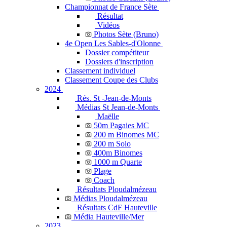
Championnat de France Sète
Résultat
Vidéos
Photos Sète (Bruno)
4e Open Les Sables-d'Olonne
Dossier compétiteur
Dossiers d'inscription
Classement individuel
Classement Coupe des Clubs
2024
Rés. St -Jean-de-Monts
Médias St Jean-de-Monts
Maëlle
50m Pagaies MC
200 m Binomes MC
200 m Solo
400m Binomes
1000 m Quarte
Plage
Coach
Résultats Ploudalmézeau
Médias Ploudalmézeau
Résultats CdF Hauteville
Média Hauteville/Mer
2023